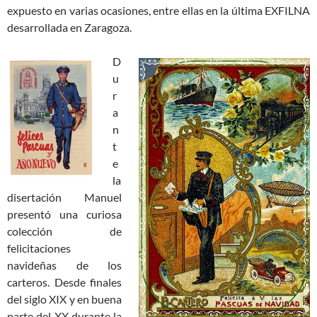
expuesto en varias ocasiones, entre ellas en la última EXFILNA
desarrollada en Zaragoza.
D
u
r
a
n
t
e
la
disertación Manuel
presentó una curiosa
colección de
felicitaciones
navideñas de los
carteros. Desde finales
del siglo XIX y en buena
parte del XX durante la