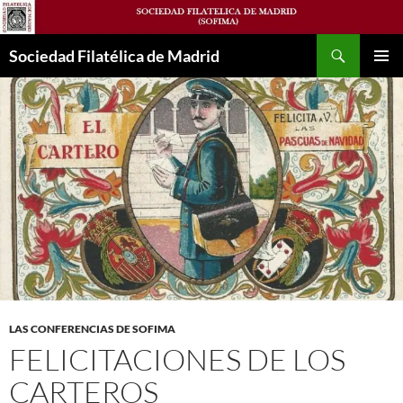
Saltar
al
Buscar
contenido
Sociedad Filatélica de Madrid
MENÚ
PRINCI
LAS CONFERENCIAS DE SOFIMA
FELICITACIONES DE LOS
CARTEROS