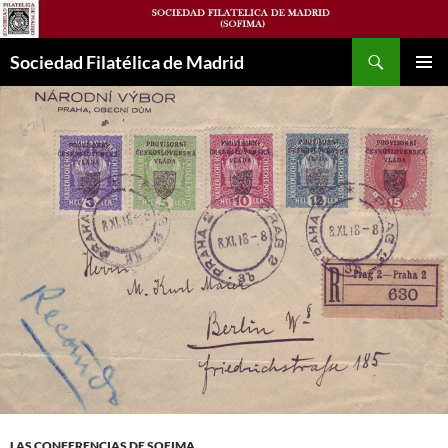
Saltar
al
Buscar
contenido
Sociedad Filatélica de Madrid
MENÚ
PRINCI
LAS CONFERENCIAS DE SOFIMA