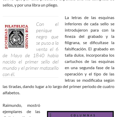
sellos, y por una libra un pliego.
La letras de las esquinas
Con el
inferiores de cada sello se
penique
introdujeron para con la
negro que
fineza del grabado y la
se puso a la
filigrana, se dificultase la
venta el 6
falsificación. El grabado en
de Mayo de 1840 había
talla dulce, incorporaba los
nacido el primer sello del
cartuchos de las esquinas
mundo y el primer matasello
en una segunda fase de la
con él.
operación y el tipo de las
letras se modificaba según
las tiradas, dando lugar a lo largo del primer periodo de cuatro
alfabetos.
Raimundo, mostró
ejemplares de las