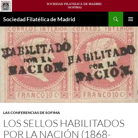
Saltar
al
Buscar
contenido
Sociedad Filatélica de Madrid
MENÚ
PRINCI
LAS CONFERENCIAS DE SOFIMA
LOS SELLOS HABILITADOS
POR LA NACIÓN (1868-