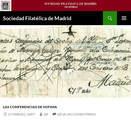
Saltar
al
Buscar
contenido
Sociedad Filatélica de Madrid
MENÚ
PRINCI
LAS CONFERENCIAS DE SOFIMA
15 MARZO, 2007
JSF
DEJA UN COMENTARIO