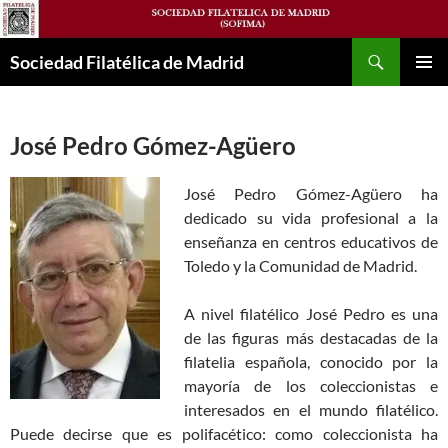
Saltar
al
Buscar
contenido
Sociedad Filatélica de Madrid
MENÚ
PRINCI
José Pedro Gómez-Agüero
José Pedro Gómez-Agüero ha
dedicado su vida profesional a la
enseñanza en centros educativos de
Toledo y la Comunidad de Madrid.
A nivel filatélico José Pedro es una
de las figuras más destacadas de la
filatelia española, conocido por la
mayoría de los coleccionistas e
interesados en el mundo filatélico.
Puede decirse que es polifacético: como coleccionista ha