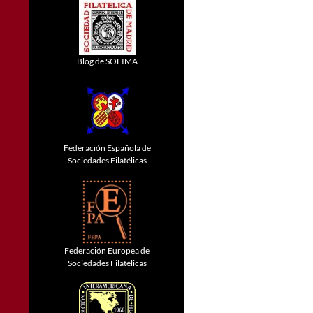
Blog de SOFIMA
Federación Española de
Sociedades Filatélicas
Federación Europea de
Sociedades Filatélicas