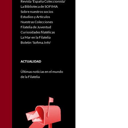
Revista 'España Coleccionista'
La Biblioteca de SOFIMA
Sobre nuestros socios
Estudios y Artículos
Nuestras Colecciones
Filatelia de Juventud
Curiosidades filatélicas
La Mar en la Filatelia
Boletin 'Sofima.Info'
ACTUALIDAD
Últimas noticias en el mundo
de la Filatelia