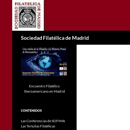
Saltar
al
contenido
Buscar
Sociedad Filatélica de Madrid
Encuentro Filatélico
Iberoamericano en Madrid
CONTENIDOS
Las Conferencias de SOFIMA
Las Tertulias Filatélicas