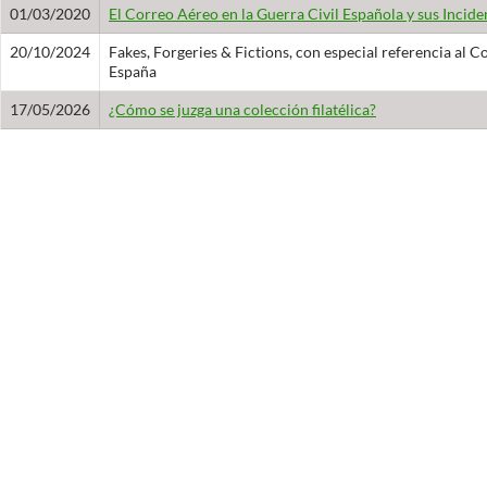
01/03/2020
El Correo Aéreo en la Guerra Civil Española y sus Inciden
20/10/2024
Fakes, Forgeries & Fictions, con especial referencia al
España
17/05/2026
¿Cómo se juzga una colección filatélica?