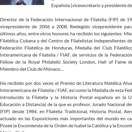
Española (vicesecretario y presidente d
Director de la Federación Internacional de Filatelia (FIP) de
vicepresidente de 2006 a 2008. Reelegido vicepresidente pa
últimos años, entre otros honores ha recibido los siguientes: M
Filatélica Cubana y del Centro de Filatelistas Independientes 
Federación Filatélica de Honduras, Medalla del Club Filatélic
Interamericana de Filatelia / FIAF, de servicios de la Federación 
Fellow de la Royal Philatelic Society London, Hall of Fame d
Miembro del Club de Mónaco…
Ha recibido por dos veces el Premio de Literatura filatélica Alv
Interamericana de Filatelia / FIAF, así como la Medalla de esta F
introducido la Filatelia y la Historia Postal española en la
Educación a Distancia) de la que es profesor. Jurado Nacional d
(FIP) desde 1984, en Filatelia Tradicional, Historia Postal, Aer
actuado en las Exposiciones más importantes del mundo en cap
Posee la Encomienda de la Orden de Isabel la Católica y la Enco