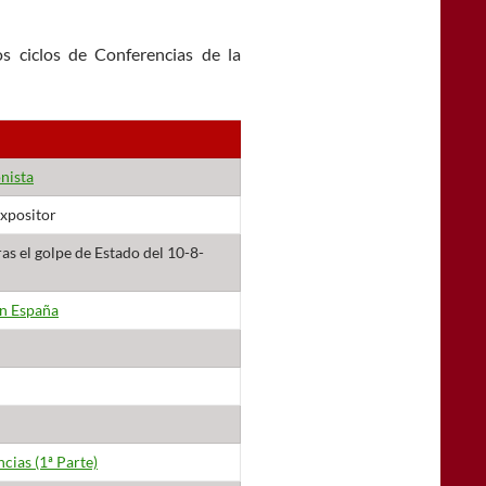
s ciclos de Conferencias de la
onista
expositor
as el golpe de Estado del 10-8-
on España
cias (1ª Parte)