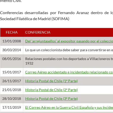
Mérito Civil.
Conferencias desarrolladas por Fernando Aranaz dentro de lo
Sociedad Filatélica de Madrid (SOFIMA)
FECHA
CONFERENCIA
13/01/2008
Del ‘arrejuntasellos’ al expositor pasando por el colecci
30/03/2014
Lo que un coleccionista debe saber para convertirse en 
08/05/2016
Relaciones postales con los deportados a Villacisneros tr
1932
15/01/2017
Correo Aéreo accidentado e incidentado relacionado c
26/11/2017
Historia Postal de Chile (1ª Parte)
21/01/2018
Historia Postal de Chile (2ª Parte)
28/10/2018
Historia Postal de Chile (3ª Parte)
17/11/2019
El Correo Aéreo en la Guerra Civil Española y sus Inciden