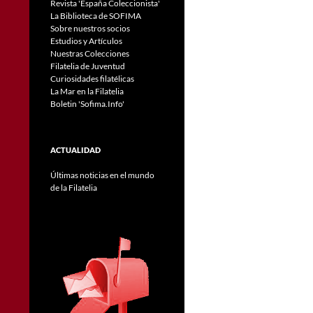
Revista 'España Coleccionista'
La Biblioteca de SOFIMA
Sobre nuestros socios
Estudios y Artículos
Nuestras Colecciones
Filatelia de Juventud
Curiosidades filatélicas
La Mar en la Filatelia
Boletin 'Sofima.Info'
ACTUALIDAD
Últimas noticias en el mundo
de la Filatelia