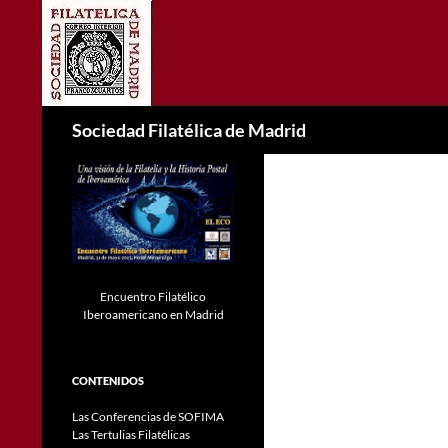
Saltar
al
contenido
Buscar
Sociedad Filatélica de Madrid
Encuentro Filatélico
Iberoamericano en Madrid
CONTENIDOS
Las Conferencias de SOFIMA
Las Tertulias Filatélicas