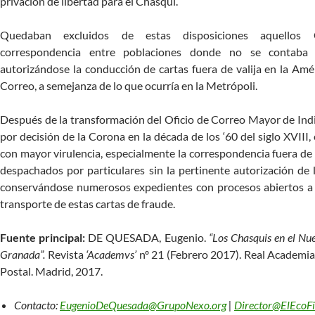
privación de libertad para el Chasqui.
Quedaban excluidos de estas disposiciones aquellos 
correspondencia entre poblaciones donde no se contaba 
autorizándose la conducción de cartas fuera de valija en la Amér
Correo, a semejanza de lo que ocurría en la Metrópoli.
Después de la transformación del Oficio de Correo Mayor de Ind
por decisión de la Corona en la década de los ‘60 del siglo XVIII,
con mayor virulencia, especialmente la correspondencia fuera de 
despachados por particulares sin la pertinente autorización de
conservándose numerosos expedientes con procesos abiertos a 
transporte de estas cartas de fraude.
Fuente principal:
DE QUESADA, Eugenio.
“Los Chasquis en el Nu
Granada”.
Revista
‘Academvs’
nº 21 (Febrero 2017). Real Academia 
Postal. Madrid, 2017.
Contacto:
EugenioDeQuesada@GrupoNexo.org
|
Director@ElEcoFi