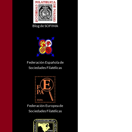
Blog de SOFIMA
Federación Española de
Sociedades Filatélicas
Federación Europea de
Sociedades Filatélicas