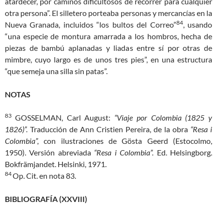
atardecer, por caminos dificultosos de recorrer para cualquier
otra persona”. El silletero porteaba personas y mercancías en la
84
Nueva Granada, incluidos “los bultos del Correo”
, usando
“una especie de montura amarrada a los hombros, hecha de
piezas de bambú aplanadas y liadas entre sí por otras de
mimbre, cuyo largo es de unos tres pies”, en una estructura
“que semeja una silla sin patas”.
NOTAS
83
GOSSELMAN, Carl August:
“Viaje por Colombia (1825 y
1826)”.
Traducción de Ann Cristien Pereira, de la obra
“Resa i
Colombia”,
con ilustraciones de Gösta Geerd (Estocolmo,
1950). Versión abreviada
“Resa i Colombia”.
Ed. Helsingborg.
Bokfrämjandet. Helsinki, 1971.
84
Op. Cit. en nota 83.
BIBLIOGRAFÍA (XXVIII)