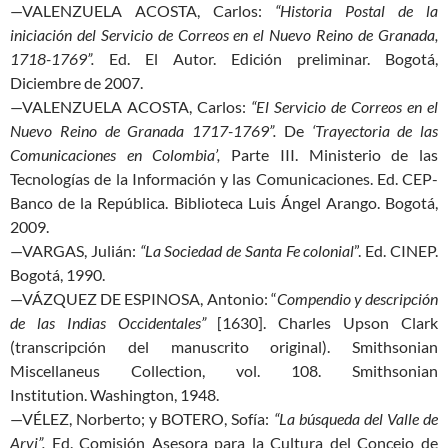
—VALENZUELA ACOSTA, Carlos:
“Historia Postal de la
iniciación del Servicio de Correos en el Nuevo Reino de Granada,
1718-1769”.
Ed. El Autor. Edición preliminar. Bogotá,
Diciembre de 2007.
—VALENZUELA ACOSTA, Carlos:
“El Servicio de Correos en el
Nuevo Reino de Granada 1717-1769”.
De
‘Trayectoria de las
Comunicaciones en Colombia’,
Parte III. Ministerio de las
Tecnologías de la Información y las Comunicaciones. Ed. CEP-
Banco de la República. Biblioteca Luis Ángel Arango. Bogotá,
2009.
—VARGAS, Julián:
“La Sociedad de Santa Fe colonial
”. Ed. CINEP.
Bogotá, 1990.
—VÁZQUEZ DE ESPINOSA, Antonio: “
Compendio y descripción
de las Indias Occidentales”
[1630]. Charles Upson Clark
(transcripción del manuscrito original). Smithsonian
Miscellaneus Collection, vol. 108. Smithsonian
Institution. Washington, 1948.
—VÉLEZ, Norberto; y BOTERO, Sofía:
“La búsqueda del Valle de
Arvi”.
Ed. Comisión Asesora para la Cultura del Concejo de