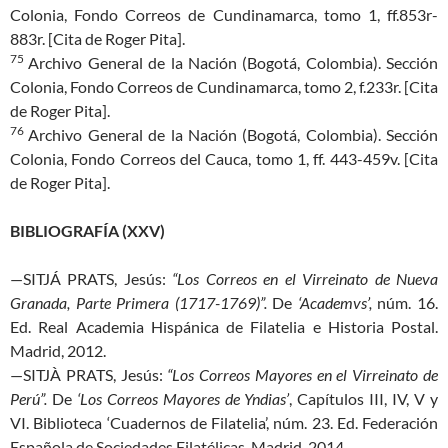
Colonia, Fondo Correos de Cundinamarca, tomo 1, ff.853r-
883r. [Cita de Roger Pita].
75
Archivo General de la Nación (Bogotá, Colombia). Sección
Colonia, Fondo Correos de Cundinamarca, tomo 2, f.233r. [Cita
de Roger Pita].
76
Archivo General de la Nación (Bogotá, Colombia). Sección
Colonia, Fondo Correos del Cauca, tomo 1, ff. 443-459v. [Cita
de Roger Pita].
BIBLIOGRAFÍA (XXV)
—SITJÁ PRATS, Jesús:
“
Los Correos en el Virreinato de Nueva
Granada, Parte Primera (1717-1769)”.
De
‘Academvs’,
núm. 16.
Ed. Real Academia Hispánica de Filatelia e Historia Postal.
Madrid, 2012.
—SITJÀ PRATS, Jesús:
“Los Correos Mayores en el Virreinato de
Perú”.
De
‘Los Correos Mayores de Yndias’
, Capítulos III, IV, V y
VI. Biblioteca ‘Cuadernos de Filatelia’, núm. 23. Ed. Federación
Española de Sociedades Filatélicas. Madrid, 2014.