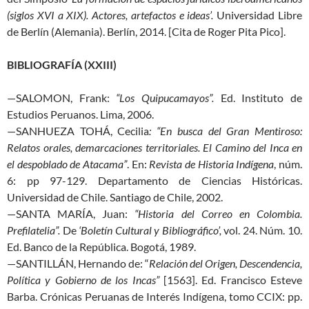
(siglos XVI a XIX). Actores, artefactos e ideas’.
Universidad Libre
de Berlín (Alemania). Berlín, 2014. [Cita de Roger Pita Pico].
BIBLIOGRAFÍA (XXIII)
—SALOMON, Frank:
“Los Quipucamayos”.
Ed. Instituto de
Estudios Peruanos. Lima, 2006.
—SANHUEZA TOHÁ, Cecilia
: “En busca del Gran Mentiroso:
Relatos orales, demarcaciones territoriales. El Camino del Inca en
el despoblado de Atacama”
. En:
Revista de Historia Indígena
, núm.
6: pp 97-129. Departamento de Ciencias Históricas.
Universidad de Chile. Santiago de Chile, 2002.
—SANTA MARÍA, Juan:
“Historia del Correo en Colombia.
Prefilatelia”.
De
‘Boletín Cultural y Bibliográfico’,
vol. 24. Núm. 10.
Ed. Banco de la República. Bogotá, 1989.
—SANTILLÁN, Hernando de: “
Relación del Origen, Descendencia,
Política y Gobierno de los Incas”
[1563]. Ed. Francisco Esteve
Barba. Crónicas Peruanas de Interés Indígena, tomo CCIX: pp.