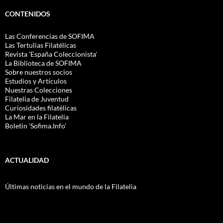
CONTENIDOS
Las Conferencias de SOFIMA
Las Tertulias Filatélicas
Revista 'España Coleccionista'
La Biblioteca de SOFIMA
Sobre nuestros socios
Estudios y Artículos
Nuestras Colecciones
Filatelia de Juventud
Curiosidades filatélicas
La Mar en la Filatelia
Boletin 'Sofima.Info'
ACTUALIDAD
Últimas noticias en el mundo de la Filatelia