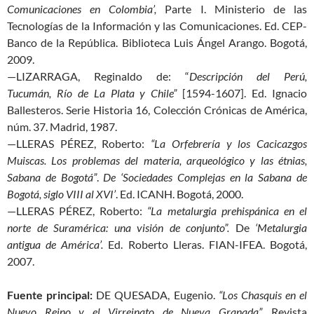
Comunicaciones en Colombia’,
Parte I. Ministerio de las
Tecnologías de la Información y las Comunicaciones. Ed. CEP-
Banco de la República. Biblioteca Luis Ángel Arango. Bogotá,
2009.
—LIZARRAGA, Reginaldo de: “
Descripción del Perú,
Tucumán, Río de La Plata y Chile”
[1594-1607]. Ed. Ignacio
Ballesteros. Serie Historia 16, Colección Crónicas de América,
núm. 37. Madrid, 1987.
—LLERAS PÉREZ, Roberto:
“La Orfebrería y los Cacicazgos
Muiscas. Los problemas del materia, arqueológico y las étnias,
Sabana de Bogotá”
.
De ‘Sociedades Complejas en la Sabana de
Bogotá, siglo VIII al XVI’
. Ed. ICANH. Bogotá, 2000.
—LLERAS PÉREZ, Roberto:
“La metalurgia prehispánica en el
norte de Suramérica: una visión de conjunto”.
De
‘Metalurgia
antigua de América’.
Ed. Roberto Lleras. FIAN-IFEA. Bogotá,
2007.
Fuente principal:
DE QUESADA, Eugenio.
“Los Chasquis en el
Nuevo Reino y el Virreinato de Nueva Granada”.
Revista