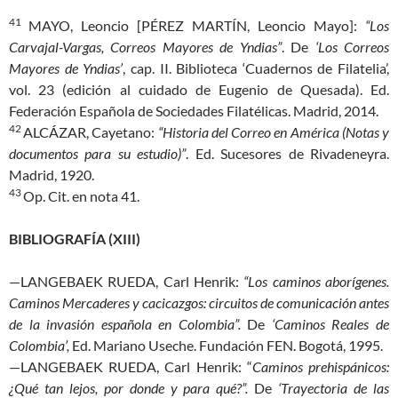
41
MAYO, Leoncio [PÉREZ MARTÍN, Leoncio Mayo]:
“Los
Carvajal-Vargas, Correos Mayores de Yndias”
. De
‘Los Correos
Mayores de Yndias’
, cap. II. Biblioteca ‘Cuadernos de Filatelia’,
vol. 23 (edición al cuidado de Eugenio de Quesada). Ed.
Federación Española de Sociedades Filatélicas. Madrid, 2014.
42
ALCÁZAR, Cayetano:
“Historia del Correo en América (Notas y
documentos para su estudio)”
. Ed. Sucesores de Rivadeneyra.
Madrid, 1920.
43
Op. Cit. en nota 41.
BIBLIOGRAFÍA (XIII)
—LANGEBAEK RUEDA, Carl Henrik:
“Los caminos aborígenes.
Caminos Mercaderes y cacicazgos: circuitos de comunicación antes
de la invasión española en Colombia”.
De
‘Caminos Reales de
Colombia’,
Ed. Mariano Useche. Fundación FEN. Bogotá, 1995.
—LANGEBAEK RUEDA, Carl Henrik: “
Caminos prehispánicos:
¿Qué tan lejos, por donde y para qué?”.
De
‘Trayectoria de las