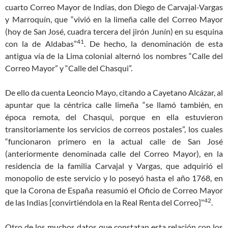
cuarto Correo Mayor de Indias, don Diego de Carvajal-Vargas
y Marroquín, que “vivió en la limeña calle del Correo Mayor
(hoy de San José, cuadra tercera del jirón Junín) en su esquina
41
con la de Aldabas”
. De hecho, la denominación de esta
antigua vía de la Lima colonial alternó los nombres “Calle del
Correo Mayor” y “Calle del Chasqui”.
De ello da cuenta Leoncio Mayo, citando a Cayetano Alcázar, al
apuntar que la céntrica calle limeña “se llamó también, en
época remota, del Chasqui, porque en ella estuvieron
transitoriamente los servicios de correos postales”, los cuales
“funcionaron primero en la actual calle de San José
(anteriormente denominada calle del Correo Mayor), en la
residencia de la familia Carvajal y Vargas, que adquirió el
monopolio de este servicio y lo poseyó hasta el año 1768, en
que la Corona de España reasumió el Oficio de Correo Mayor
42
de las Indias [convirtiéndola en la Real Renta del Correo]”
.
Otro de los muchos datos que constatan esta relación con los