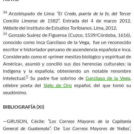
34
Arzobispado de Lima:
“El Credo, puerta de la fe, del Tercer
Concilio Limense de 1582”.
Entrada del 4 de marzo 2012.
Website
del Instituto de Estudios Toribianos. Lima, 2012.
35
Gonzalo Suárez de Figueroa (Cuzco, 1539/Córdoba, 1616),
conocido como Inca Garcilaso de la Vega, fue un reconocido
escritor e historiador peruano de ascendencia española e inca.
Considerado como el «primer mestizo biológico y espiritual de
América
«
, asumió y concilió sus dos herencias culturales: la
indígena y la española, obteniendo un notable renombre
[]
intelectual.
Su padre fue sobrino de
Garcilaso de la Vega
,
célebre poeta del
Siglo de Oro
español, del que tomó su
seudónimo.
BIBLIOGRAFÍA (XI)
—GRUSON, Cécile:
“Los Correos Mayores de la Capitanía
General de Guatemala”.
De
‘Los Correos Mayores de Yndias’
,