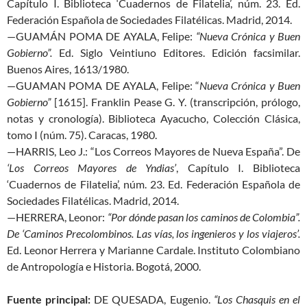
Capítulo I. Biblioteca ‘Cuadernos de Filatelia’, núm. 23. Ed.
Federación Española de Sociedades Filatélicas. Madrid, 2014.
—GUAMÁN POMA DE AYALA, Felipe:
“Nueva Crónica y Buen
Gobierno”.
Ed. Siglo Veintiuno Editores. Edición facsimilar.
Buenos Aires, 1613/1980.
—GUAMAN POMA DE AYALA, Felipe: “
Nueva Crónica y Buen
Gobierno”
[1615]. Franklin Pease G. Y. (transcripción, prólogo,
notas y cronología). Biblioteca Ayacucho, Colección Clásica,
tomo I (núm. 75). Caracas, 1980.
—HARRIS, Leo J.: “Los Correos Mayores de Nueva España”. De
‘Los Correos Mayores de Yndias’
, Capítulo I. Biblioteca
‘Cuadernos de Filatelia’, núm. 23. Ed. Federación Española de
Sociedades Filatélicas. Madrid, 2014.
—HERRERA, Leonor:
“Por dónde pasan los caminos de Colombia”.
De ‘Caminos Precolombinos. Las vías, los ingenieros y los viajeros’.
Ed. Leonor Herrera y Marianne Cardale. Instituto Colombiano
de Antropología e Historia. Bogotá, 2000.
Fuente principal:
DE QUESADA, Eugenio.
“Los Chasquis en el