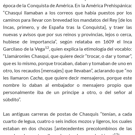
época de la Conquista de América. En la América Prehispánica:
“Chasqui llamaban a los correos que había puestos por los
caminos para llevar con brevedad los mandatos del Rey [de los
Incas, primero, y de España tras la Conquista], y traer las
nuevas y avisos que por sus reinos y provincias, lejos o cerca,
hubiese de importancia”, según relataba en 1609 el Inca
12
Garcilaso de la Vega
, quien explica la etimología del vocablo:
“Llamáronles Chasqui, que quiere decir “trocar, o dar y tomar”,
que es lo mismo, porque trocaban, daban y tomaban de uno en
otro, los recaudos [mensajes] que llevaban”, aclarando que “no
les llamaron
Cacha
, que quiere decir mensajeros, porque este
nombre lo daban al embajador o mensajero propio que
personalmente iba de un príncipe a otro, o del señor al
súbdito”.
Las antiguas carreras de postas de Chasquis “tenían, a cada
cuarto de legua, cuatro o seis indios mozos y ligeros, los cuales
estaban en dos chozas [antecedentes precolombinos de las
13