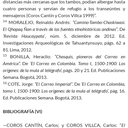
distancias más cercanas que los tambos, podían albergar hasta
cuatro personas y servían de refugio a los transeúntes y
mensajeros (Coros Cantín y Coros Villca 1999)”.
14
MORALEJO, Reinaldo Andrés:
“Camino-Tambo-Chaskiwasi.
El Qhapaq Ñan a través de las fuentes etnohistóricas andinas”
. De
‘Revista Haucaypata’
, núm. 5, diciembre de 2012. Ed.
Investigaciones Arqueológicas de Tahuantynsuyo, págs. 62 a
81. Lima, 2012.
15
BONILLA, Heraclio:
“Chasquis, pioneros del Correo en
América”.
De
‘El Correo en Colombia. Tomo I, 1500-1900: Los
orígenes: de la mula al telégrafo’,
págs. 20 y 21. Ed. Publicaciones
Semana. Bogotá, 2013.
16
COTE, Jorge:
“El Correo Imperial”
. De
‘El Correo en Colombia,
tomo I, 1500-1900: Los orígenes: de la mula al telégrafo’,
pág. 16.
Ed. Publicaciones Semana. Bogotá, 2013.
BIBLIOGRAFÍA (VI)
—COROS CANTÍN, Carlos; y COROS VILLCA, Carlos: “
El