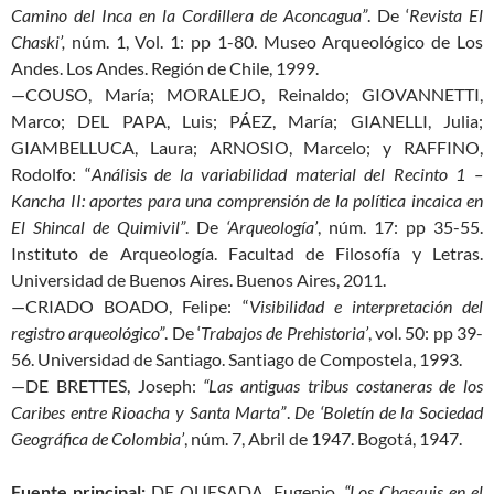
Camino del Inca en la Cordillera de Aconcagua”
. De ‘
Revista El
Chaski’,
núm. 1, Vol. 1: pp 1-80. Museo Arqueológico de Los
Andes. Los Andes. Región de Chile, 1999.
—COUSO, María; MORALEJO, Reinaldo; GIOVANNETTI,
Marco; DEL PAPA, Luis; PÁEZ, María; GIANELLI, Julia;
GIAMBELLUCA, Laura; ARNOSIO, Marcelo; y RAFFINO,
Rodolfo: “
Análisis de la variabilidad material del Recinto 1 –
Kancha II: aportes para una comprensión de la política incaica en
El Shincal de Quimivil”
. De
‘Arqueología’
, núm. 17: pp 35-55.
Instituto de Arqueología. Facultad de Filosofía y Letras.
Universidad de Buenos Aires. Buenos Aires, 2011.
—CRIADO BOADO, Felipe: “
Visibilidad e interpretación del
registro arqueológico”
. De ‘
Trabajos de Prehistoria’
, vol. 50: pp 39-
56. Universidad de Santiago. Santiago de Compostela, 1993.
—DE BRETTES, Joseph:
“Las antiguas tribus costaneras de los
Caribes entre Rioacha y Santa Marta”
.
De ‘Boletín de la Sociedad
Geográfica de Colombia’
, núm. 7, Abril de 1947. Bogotá, 1947.
Fuente principal:
DE QUESADA, Eugenio.
“Los Chasquis en el