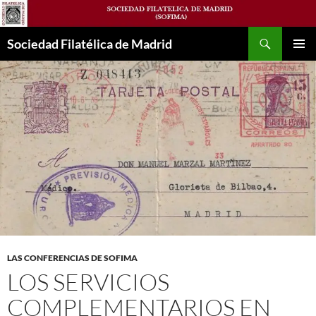
Saltar
al
Buscar
contenido
Sociedad Filatélica de Madrid
MENÚ
PRINCI
LAS CONFERENCIAS DE SOFIMA
LOS SERVICIOS
COMPLEMENTARIOS EN