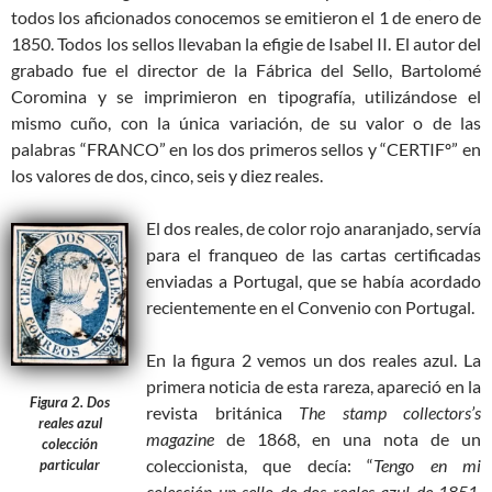
todos los aficionados conocemos se emitieron el 1 de enero de
1850. Todos los sellos llevaban la efigie de Isabel II. El autor del
grabado fue el director de la Fábrica del Sello, Bartolomé
Coromina y se imprimieron en tipografía, utilizándose el
mismo cuño, con la única variación, de su valor o de las
palabras “FRANCO” en los dos primeros sellos y “CERTIFº” en
los valores de dos, cinco, seis y diez reales.
El dos reales, de color rojo anaranjado, servía
para el franqueo de las cartas certificadas
enviadas a Portugal, que se había acordado
recientemente en el Convenio con Portugal.
En la figura 2 vemos un dos reales azul. La
primera noticia de esta rareza, apareció en la
Figura 2. Dos
revista británica
The stamp collectors’s
reales azul
magazine
de 1868, en una nota de un
colección
coleccionista, que decía: “
Tengo en mi
particular
colección un sello de dos reales azul de 1851,