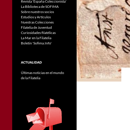
Revista 'España Coleccionista'
La Biblioteca de SOFIMA
Sobre nuestros socios
Estudios y Artículos
Nuestras Colecciones
Filatelia de Juventud
Curiosidades filatélicas
La Mar en la Filatelia
Boletin 'Sofima.Info'
ACTUALIDAD
Últimas noticias en el mundo
de la Filatelia