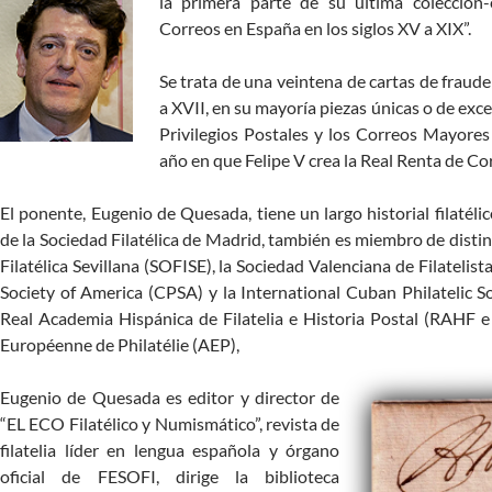
la primera parte de su última colección-e
Correos en España en los siglos XV a XIX”.
Se trata de una veintena de cartas de fraude 
a XVII, en su mayoría piezas únicas o de exce
Privilegios Postales y los Correos Mayores 
año en que Felipe V crea la Real Renta de Co
El ponente, Eugenio de Quesada, tiene un largo historial filatél
de la Sociedad Filatélica de Madrid, también es miembro de disti
Filatélica Sevillana (SOFISE), la Sociedad Valenciana de Filatelis
Society of America (CPSA) y la International Cuban Philatelic So
Real Academia Hispánica de Filatelia e Historia Postal (RAHF
Européenne de Philatélie (AEP),
Eugenio de Quesada es editor y director de
“EL ECO Filatélico y Numismático”, revista de
filatelia líder en lengua española y órgano
oficial de FESOFI, dirige la biblioteca