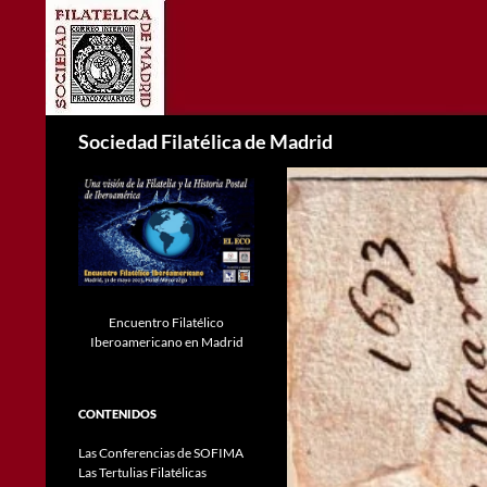
Saltar
al
contenido
Buscar
Sociedad Filatélica de Madrid
Encuentro Filatélico
Iberoamericano en Madrid
CONTENIDOS
Las Conferencias de SOFIMA
Las Tertulias Filatélicas