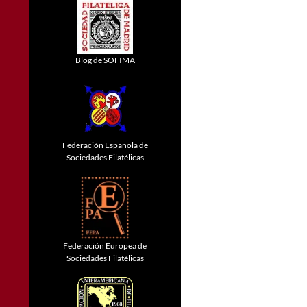
Blog de SOFIMA
Federación Española de
Sociedades Filatélicas
Federación Europea de
Sociedades Filatélicas