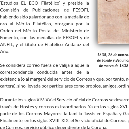
‘Estudios EL ECO Filatélico’ y preside la
Comisión de Publicaciones de FESOFI,
habiendo sido galardonado con la medalla de
oro al Mérito Filatélico, otorgada por la
Orden del Mérito Postal del Ministerio de
Fomento, con las medallas de FESOFI y de
ANFIL, y el título de Filatélico Andaluz del
Año.
1638, 26 de marzo. 
de Toledo y Beaumon
Se considera correo fuera de valija a aquella
de marzo de 1638 f
correspondencia conducida antes de la
existencia (o al margen) del servicio de Correos y que, por tanto, no
cartera), sino llevada por particulares como propios, amigos, ordina
Durante los siglos XIV-XV el Servicio oficial de Correos se desarr
través de Hostes y correos extraordinarios. Ya en los siglos XVI-X
parte de los Correos Mayores: la familia Tassis en España y Gal
Finalmente, en los siglos XVIII-XIX, el Servicio oficial de Correo
de Correos, servicio público dependiente de la Corona.