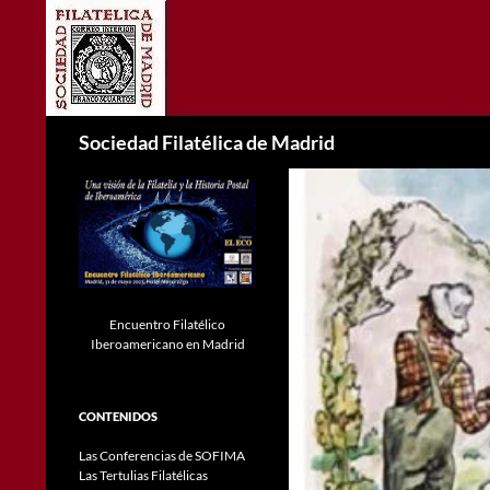
Saltar
al
contenido
Buscar
Sociedad Filatélica de Madrid
Encuentro Filatélico
Iberoamericano en Madrid
CONTENIDOS
Las Conferencias de SOFIMA
Las Tertulias Filatélicas