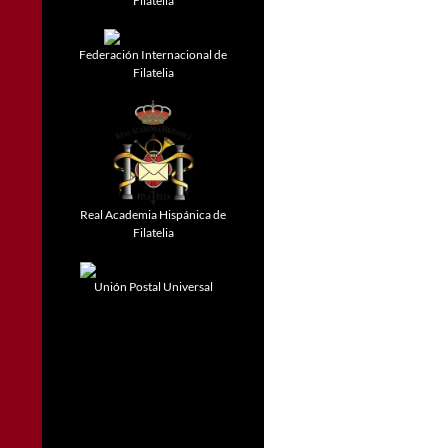
Filatelia
Federación Internacional de
Filatelia
Real Academia Hispánica de
Filatelia
Unión Postal Universal