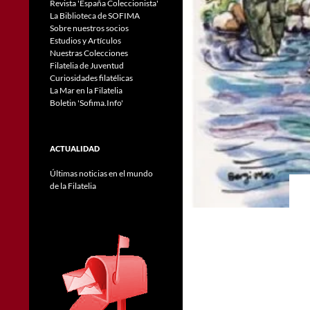
Revista 'España Coleccionista'
La Biblioteca de SOFIMA
Sobre nuestros socios
Estudios y Artículos
Nuestras Colecciones
Filatelia de Juventud
Curiosidades filatélicas
La Mar en la Filatelia
Boletin 'Sofima.Info'
ACTUALIDAD
Últimas noticias en el mundo
de la Filatelia