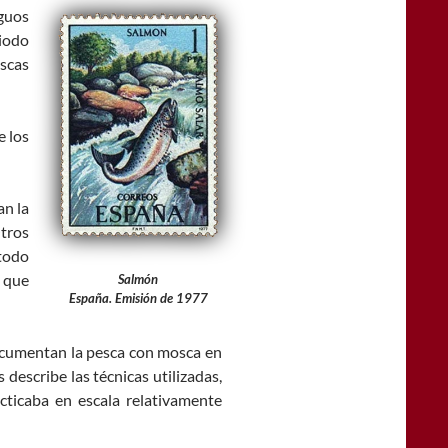
guos
riodo
scas
e los
an la
tros
étodo
a que
Salmón
España. Emisión de 1977
ocumentan la pesca con mosca en
describe las técnicas utilizadas,
acticaba en escala relativamente