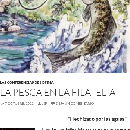
LAS CONFERENCIAS DE SOFIMA
LA PESCA EN LA FILATELIA
7 OCTUBRE, 2022
JSF
DEJA UN COMENTARIO
“Hechizado por las aguas”
Luis Felipe Téllez Manzanares es el presid