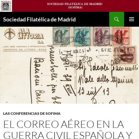
Saltar
al
Buscar
contenido
Sociedad Filatélica de Madrid
MENÚ
PRINCI
LAS CONFERENCIAS DE SOFIMA
EL CORREO AÉREO EN LA
GUERRA CIVIL ESPAÑOLA Y