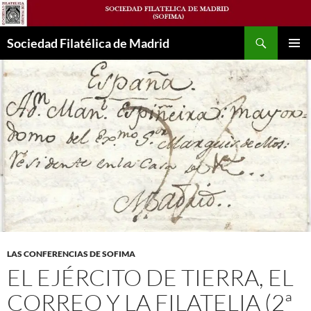
Saltar
al
Buscar
contenido
Sociedad Filatélica de Madrid
MENÚ
PRINCI
LAS CONFERENCIAS DE SOFIMA
EL EJÉRCITO DE TIERRA, EL
CORREO Y LA FILATELIA (2ª