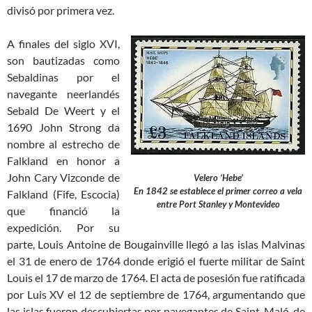
divisó por primera vez.
A finales del siglo XVI,
son bautizadas como
Sebaldinas por el
navegante neerlandés
Sebald De Weert y el
1690 John Strong da
nombre al estrecho de
Falkland en honor a
John Cary Vizconde de
Velero ‘Hebe’
En 1842 se establece el primer correo a vela
Falkland (Fife, Escocia)
entre Port Stanley y Montevideo
que financió la
expedición. Por su
parte, Louis Antoine de Bougainville llegó a las islas Malvinas
el 31 de enero de 1764 donde erigió el fuerte militar de Saint
Louis el 17 de marzo de 1764. El acta de posesión fue ratificada
por Luis XV el 12 de septiembre de 1764, argumentando que
las islas fueron descubiertas por navegantes de Saint-Maló, de