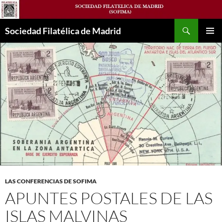
Saltar
al
Buscar
contenido
Sociedad Filatélica de Madrid
MENÚ
PRINCI
LAS CONFERENCIAS DE SOFIMA
APUNTES POSTALES DE LAS
ISLAS MALVINAS