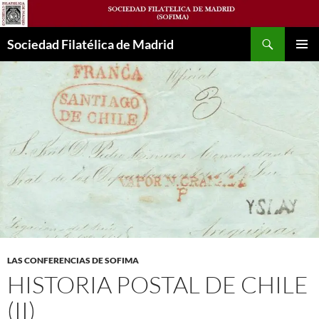
Saltar
al
Buscar
contenido
Sociedad Filatélica de Madrid
MENÚ
PRINCI
LAS CONFERENCIAS DE SOFIMA
HISTORIA POSTAL DE CHILE
(II)