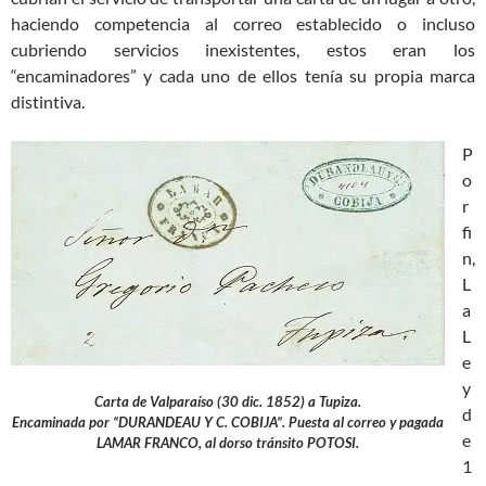
haciendo competencia al correo establecido o incluso
cubriendo servicios inexistentes, estos eran los
“encaminadores” y cada uno de ellos tenía su propia marca
distintiva.
P
o
r
fi
n,
L
a
L
e
y
Carta de Valparaíso (30 dic. 1852) a Tupiza.
d
Encaminada por “DURANDEAU Y C. COBIJA”. Puesta al correo y pagada
e
LAMAR FRANCO, al dorso tránsito POTOSI.
1