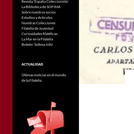
Revista 'España Coleccionista'
La Biblioteca de SOFIMA
Sobre nuestros socios
Estudios y Artículos
Nuestras Colecciones
Filatelia de Juventud
Curiosidades filatélicas
La Mar en la Filatelia
Boletin 'Sofima.Info'
ACTUALIDAD
Últimas noticias en el mundo
de la Filatelia