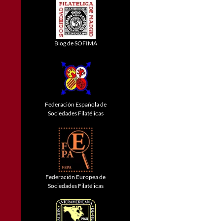
Blog de SOFIMA
Federación Española de
Sociedades Filatélicas
Federación Europea de
Sociedades Filatélicas