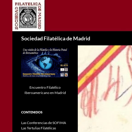
Saltar
al
contenido
Buscar
Sociedad Filatélica de Madrid
Encuentro Filatélico
Iberoamericano en Madrid
CONTENIDOS
Las Conferencias de SOFIMA
Las Tertulias Filatélicas