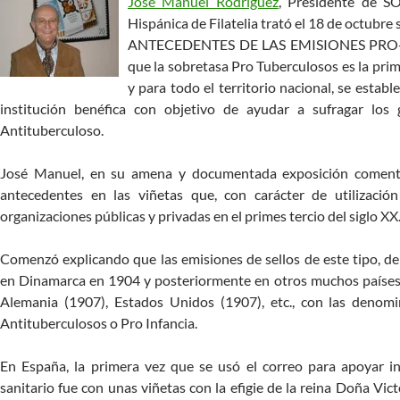
José Manuel Rodríguez
, Presidente de S
Hispánica de Filatelia trató el 18 de octubre
ANTECEDENTES DE LAS EMISIONES PRO-
que la sobretasa Pro Tuberculosos es la prim
y para todo el territorio nacional, se estab
institución benéfica con objetivo de ayudar a sufragar los
Antituberculoso.
José Manuel, en su amena y documentada exposición coment
antecedentes en las viñetas que, con carácter de utilización
organizaciones públicas y privadas en el primes tercio del siglo XX
Comenzó explicando que las emisiones de sellos de este tipo, de 
en Dinamarca en 1904 y posteriormente en otros muchos países:
Alemania (1907), Estados Unidos (1907), etc., con las denomi
Antituberculosos o Pro Infancia.
En España, la primera vez que se usó el correo para apoyar in
sanitario fue con unas viñetas con la efigie de la reina Doña Vi