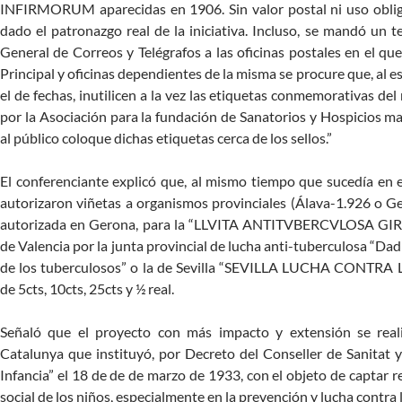
INFIRMORUM aparecidas en 1906. Sin valor postal ni uso oblig
dado el patronazgo real de la iniciativa. Incluso, se mandó un t
General de Correos y Telégrafos a las oficinas postales en el qu
Principal y oficinas dependientes de la misma se procure que, al e
el de fechas, inutilicen a la vez las etiquetas conmemorativas d
por la Asociación para la fundación de Sanatorios y Hospicios 
al público coloque dichas etiquetas cerca de los sellos.”
El conferenciante explicó que, al mismo tiempo que sucedía en el
autorizaron viñetas a organismos provinciales (Álava-1.926 o Ge
autorizada en Gerona, para la “LLVITA ANTITVBERCVLOSA GIR
de Valencia por la junta provincial de lucha anti-tuberculosa “Dad
de los tuberculosos” o la de Sevilla “SEVILLA LUCHA CONTRA
de 5cts, 10cts, 25cts y ½ real.
Señaló que el proyecto con más impacto y extensión se reali
Catalunya que instituyó, por Decreto del Conseller de Sanitat y 
Infancia” el 18 de de de marzo de 1933, con el objeto de captar r
social de los niños, especialmente en la prevención y lucha contra 